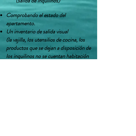
(salida de inquilinos)
Comprobando el estado del
apartamento.
Un inventario de salida visual
(la vajilla, los utensilios de cocina, los
productos que se dejan a disposición de
los inquilinos no se cuentan habitación
por habitación)
Informe de problemas si es necesario
El cierre del apartamento
Recuperación de claves y control
remoto
La devolución del cheque de depósito
Firma de la hoja de observación
IMPORTANTE: